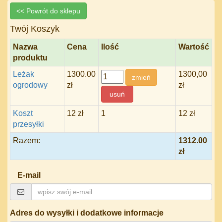
<< Powrót do sklepu
Twój Koszyk
Nazwa
Cena
Ilość
Wartość
produktu
Leżak
1300.00
1300,00
ogrodowy
zł
zł
Koszt
12 zł
1
12 zł
przesyłki
Razem:
1312.00
zł
E-mail
Adres do wysyłki i dodatkowe informacje