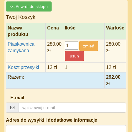
<< Powrót do sklepu
Twój Koszyk
Nazwa
Cena
Ilość
Wartość
produktu
Piaskownica
280.00
280,00
zamykana
zł
zł
Koszt przesyłki
12 zł
1
12 zł
Razem:
292.00
zł
E-mail
Adres do wysyłki i dodatkowe informacje